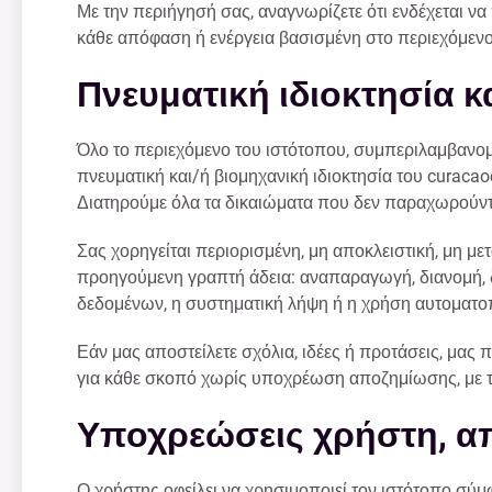
Με την περιήγησή σας, αναγνωρίζετε ότι ενδέχεται 
κάθε απόφαση ή ενέργεια βασισμένη στο περιεχόμενο
Πνευματική ιδιοκτησία κ
Όλο το περιεχόμενο του ιστότοπου, συμπεριλαμβανομ
πνευματική και/ή βιομηχανική ιδιοκτησία του curaca
Διατηρούμε όλα τα δικαιώματα που δεν παραχωρούντ
Σας χορηγείται περιορισμένη, μη αποκλειστική, μη 
προηγούμενη γραπτή άδεια: αναπαραγωγή, διανομή, δ
δεδομένων, η συστηματική λήψη ή η χρήση αυτοματ
Εάν μας αποστείλετε σχόλια, ιδέες ή προτάσεις, μας
για κάθε σκοπό χωρίς υποχρέωση αποζημίωσης, με 
Υποχρεώσεις χρήστη, α
Ο χρήστης οφείλει να χρησιμοποιεί τον ιστότοπο σύμ