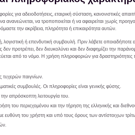
ρίες για αδειοδοτήσεις, εταιρική σύσταση, κανονιστικές απαιτή
να ανανεώνεται, να τροποποιείται ή να αφαιρείται χωρίς προηγ
μαστε την ακρίβεια, πληρότητα ή επικαιρότητα αυτών.
ή, λογιστική ή επενδυτική συμβουλή. Πριν λάβετε οποιαδήποτε
δεν προτρέπει, δεν διευκολύνει και δεν διαφημίζει την παράνο
εται από το νόμο. Η χρήση πληροφοριών για δραστηριότητες πο
ς τυχερών παιγνίων.
ατικές συμβουλές. Οι πληροφορίες είναι γενικής φύσης.
 την απρόσκοπτη λειτουργία του.
ρήση του περιεχομένου και την τήρηση της ελληνικής και διεθν
ε ευθύνη του χρήστη και υπό τους όρους των αντίστοιχων τρίτ
ών.