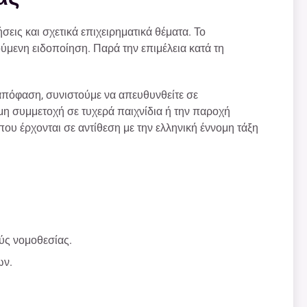
σεις και σχετικά επιχειρηματικά θέματα. Το
ούμενη ειδοποίηση. Παρά την επιμέλεια κατά τη
 απόφαση, συνιστούμε να απευθυνθείτε σε
μη συμμετοχή σε τυχερά παιχνίδια ή την παροχή
υ έρχονται σε αντίθεση με την ελληνική έννομη τάξη
ούς νομοθεσίας.
ων.